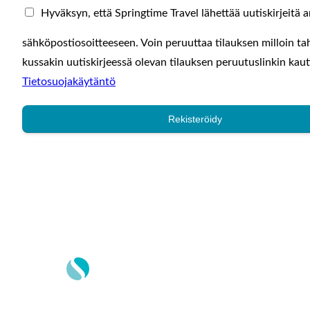
Hyväksyn, että Springtime Travel lähettää uutiskirjeitä
sähköpostiosoitteeseen. Voin peruuttaa tilauksen milloin t
kussakin uutiskirjeessä olevan tilauksen peruutuslinkin kaut
Tietosuojakäytäntö
Rekisteröidy