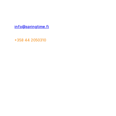
Springtime Travel Finland Oy
Kolmas Linja 21 C 60
00530, Helsinki
info@springtime.fi
+358 44 2050310
Springtime Travel Finland Oy toim