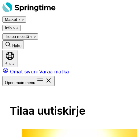
Siirry
sisältöön
Matkat
Info
Tietoa meistä
Haku
fi
Omat sivuni
Varaa matka
Open main menu
Tilaa uutiskirje