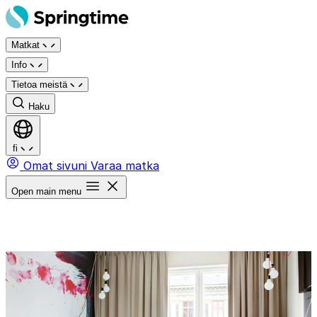
Siirry
sisältöön
Matkat
Info
Tietoa meistä
Haku
fi
Omat sivuni
Varaa matka
Open main menu