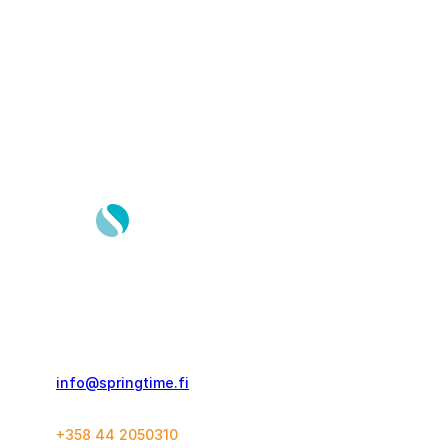
Springtime Travel Finland Oy
Kolmas Linja 21 C 60
00530, Helsinki
info@springtime.fi
+358 44 2050310