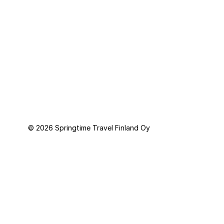
Springtime Travel Finland Oy toimii Springtime Resor AB:n (Ruotsi)
järjestämien pakettimatkojen välittäjänä. Matkatakuun tarjoaa
Kammarkollegiet.
© 2026 Springtime Travel Finland Oy