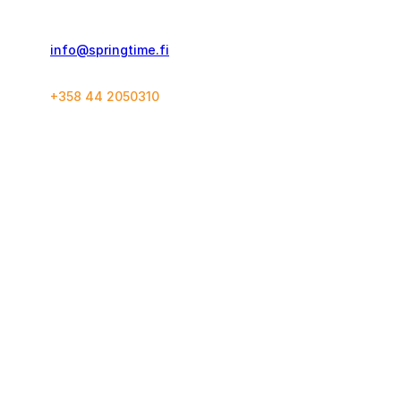
00530, Helsinki
info@springtime.fi
+358 44 2050310
Yhteystiedot
Konseptit
Matkustustakuu
Juoksumatkat
Varausehdot
World Marathon Majors
SuperHalfs
European Marathon Classics
Springtime
Seuraa meitä
Instagram
Ota yhteyttä
Facebook
Tietoa meistä
YouTube
Lahjakortti