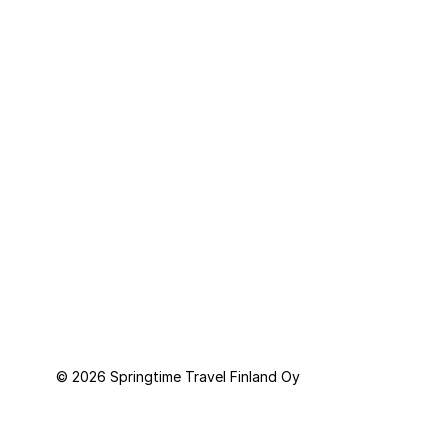
Henkilötietoja koskevat
ehdot
Springtime Travel Finland Oy toimii Springtime Resor AB:n (Ruotsi)
järjestämien pakettimatkojen välittäjänä. Matkatakuun tarjoaa
Kammarkollegiet.
© 2026 Springtime Travel Finland Oy