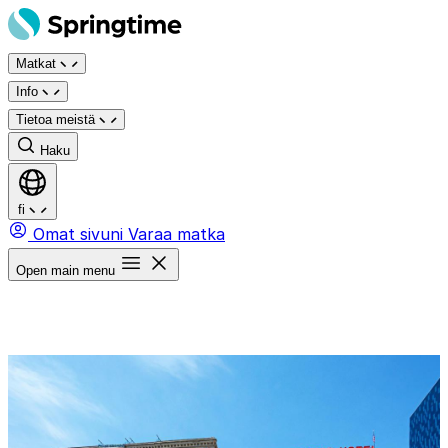
Siirry
sisältöön
Matkat
Info
Tietoa meistä
Haku
fi
Omat sivuni
Varaa matka
Open main menu