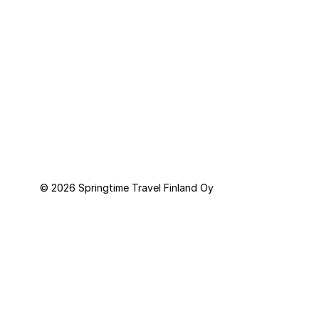
Springtime Travel Finland Oy toimii Springtime Resor AB:n (Ruotsi)
järjestämien pakettimatkojen välittäjänä. Matkatakuun tarjoaa
Kammarkollegiet.
© 2026 Springtime Travel Finland Oy