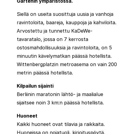
Gartenin ympäristössä.
Siellä on useita suosittuja uusia ja vanhoja
ravintoloita, baareja, kauppoja ja kahviloita.
Arvostettu ja tunnettu KaDeWe-
tavaratalo, jossa on 7 kerrosta
ostosmahdollisuuksia ja ravintoloita, on 5
minuutin kävelymatkan päässä hotellista.
Wittenbergplatzin metroasema on vain 200
metrin päässä hotellista.
Kilpailun sijainti
Berliinin maratonin lähtö- ja maalialue
sijaitsee noin 3 km:n päässä hotellista.
Huoneet
Kaikki huoneet ovat tilavia ja raikkaita.
Huoneissa on nojatuoli, kirjoituspöytä,