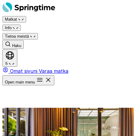
Siirry
sisältöön
Matkat
Info
Tietoa meistä
Haku
fi
Omat sivuni
Varaa matka
Open main menu