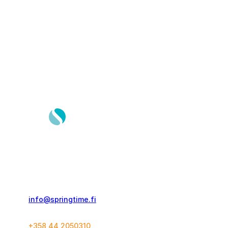
Springtime Travel Finland Oy
Kolmas Linja 21 C 60
00530, Helsinki
info@springtime.fi
+358 44 2050310