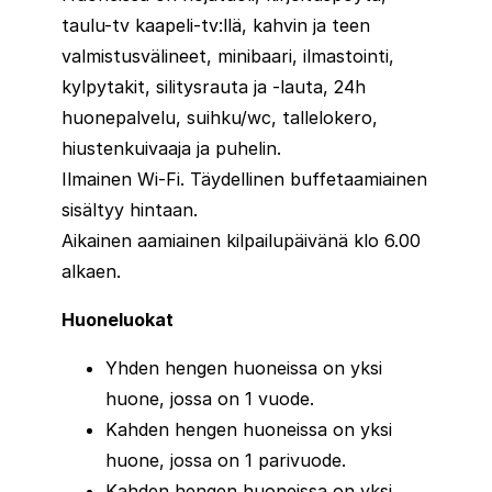
taulu-tv kaapeli-tv:llä, kahvin ja teen
valmistusvälineet, minibaari, ilmastointi,
kylpytakit, silitysrauta ja -lauta, 24h
huonepalvelu, suihku/wc, tallelokero,
hiustenkuivaaja ja puhelin.
Ilmainen Wi-Fi. Täydellinen buffetaamiainen
sisältyy hintaan.
Aikainen aamiainen kilpailupäivänä klo 6.00
alkaen.
Huoneluokat
Yhden hengen huoneissa on yksi
huone, jossa on 1 vuode.
Kahden hengen huoneissa on yksi
huone, jossa on 1 parivuode.
Kahden hengen huoneissa on yksi