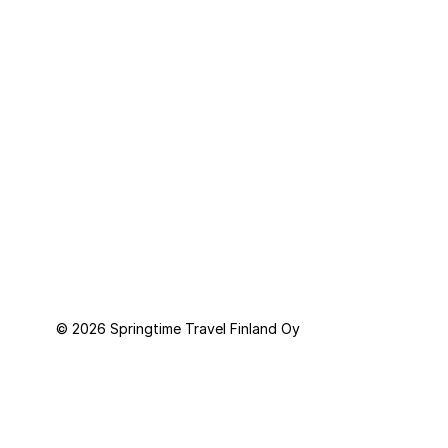
Springtime Travel Finland Oy toimii Springtime Resor AB:n (Ruotsi)
järjestämien pakettimatkojen välittäjänä. Matkatakuun tarjoaa
Kammarkollegiet.
© 2026 Springtime Travel Finland Oy