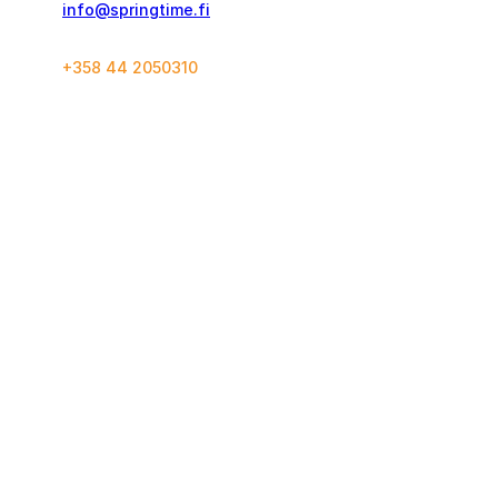
info@springtime.fi
+358 44 2050310
Yhteystiedot
Konseptit
Matkustustakuu
Juoksumatkat
Varausehdot
World Marathon Majors
SuperHalfs
European Marathon Classics
Springtime
Seuraa meitä
Instagram
Ota yhteyttä
Facebook
Tietoa meistä
YouTube
Lahjakortti
Henkilötietoja koskevat
ehdot