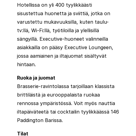
Hotellissa on yli 400 tyylikkäästi
sisustettua huonetta ja sviittiä, jotka on
varustettu mukavuuksilla, kuten taulu-
tv:llä, Wi-Fi:llä, työtiloilla ja ylellisillä
sängyillä. Executive-huoneet valinneilla
asiakkailla on pääsy Executive Loungeen,
jossa aamiainen ja iltajuomat sisältyvät
hintaan.
Ruoka ja juomat
Brasserie-ravintolassa tarjoillaan klassista
brittiläistä ja eurooppalaista ruokaa
rennossa ympäristössä. Voit myös nauttia
iltapäiväteetä tai cocktailin tyylikkäässä 146
Paddington Barissa.
Tilat