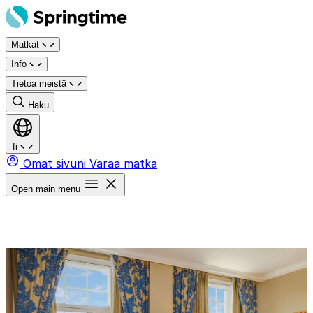
Siirry
sisältöön
Matkat
Info
Tietoa meistä
Haku
fi
Omat sivuni
Varaa matka
Open main menu