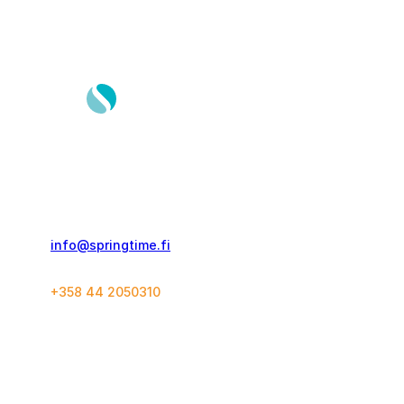
Springtime Travel Finland Oy
Kolmas Linja 21 C 60
00530, Helsinki
info@springtime.fi
+358 44 2050310
Yhteystiedot
Konseptit