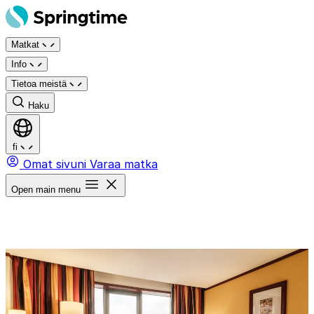
Siirry
sisältöön
Matkat
Info
Tietoa meistä
Haku
fi
Omat sivuni
Varaa matka
Open main menu