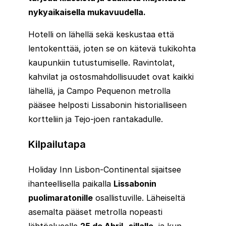
nykyaikaisella mukavuudella.
Hotelli on lähellä sekä keskustaa että
lentokenttää, joten se on kätevä tukikohta
kaupunkiin tutustumiselle. Ravintolat,
kahvilat ja ostosmahdollisuudet ovat kaikki
lähellä, ja Campo Pequenon metrolla
pääsee helposti Lissabonin historialliseen
kortteliin ja Tejo-joen rantakadulle.
Kilpailutapa
Holiday Inn Lisbon-Continental sijaitsee
ihanteellisella paikalla
Lissabonin
puolimaratonille
osallistuville. Läheiseltä
asemalta pääset metrolla nopeasti
lähtöalueelle
25 de Abril -sillalle
, ja kun