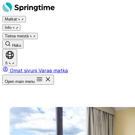
Siirry
sisältöön
Matkat
Info
Tietoa meistä
Haku
fi
Omat sivuni
Varaa matka
Open main menu