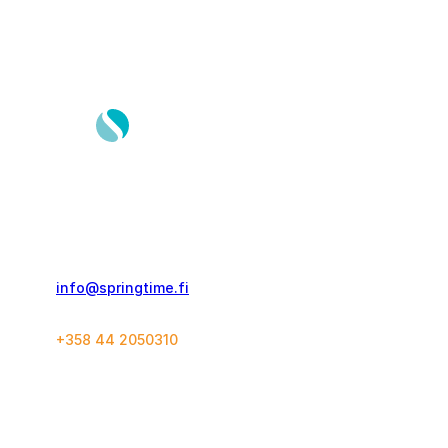
Springtime Travel Finland Oy
Kolmas Linja 21 C 60
00530, Helsinki
info@springtime.fi
+358 44 2050310