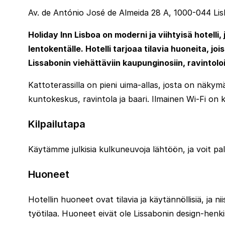
Av. de António José de Almeida 28 A, 1000-044 Lis
Holiday Inn Lisboa on moderni ja viihtyisä hotelli
lentokentälle. Hotelli tarjoaa tilavia huoneita,
Lissabonin viehättäviin kaupunginosiin, ravintolo
Kattoterassilla on pieni uima-allas, josta on näkymä
kuntokeskus, ravintola ja baari. Ilmainen Wi-Fi on 
Kilpailutapa
Käytämme julkisia kulkuneuvoja lähtöön, ja voit palata
Huoneet
Hotellin huoneet ovat tilavia ja käytännöllisiä, ja n
työtilaa. Huoneet eivät ole Lissabonin design-henk