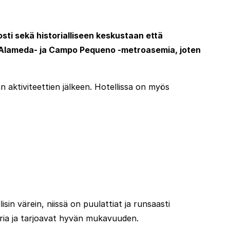
osti sekä historialliseen keskustaan että
a-, Alameda- ja Campo Pequeno -metroasemia, joten
n aktiviteettien jälkeen. Hotellissa on myös
isin värein, niissä on puulattiat ja runsaasti
uria ja tarjoavat hyvän mukavuuden.