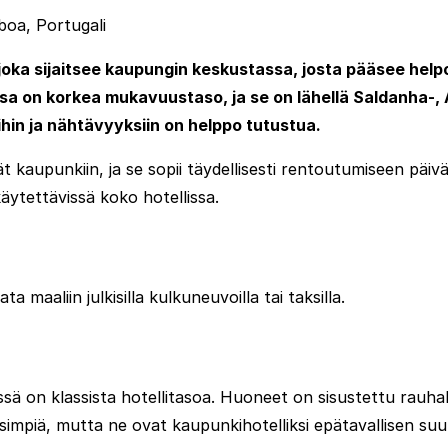
boa, Portugali
, joka sijaitsee kaupungin keskustassa, josta pääsee help
 joissa on korkea mukavuustaso, ja se on lähellä Saldanh
ihin ja nähtävyyksiin on helppo tutustua.
t kaupunkiin, ja se sopii täydellisesti rentoutumiseen päivä
käytettävissä koko hotellissa.
 maaliin julkisilla kulkuneuvoilla tai taksilla.
iissä on klassista hotellitasoa. Huoneet on sisustettu rauhall
isimpiä, mutta ne ovat kaupunkihotelliksi epätavallisen su