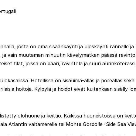
rtugali
nnalla, josta on oma sisäänkäynti ja uloskäynti rannalle ja 
ja, ja vain muutaman minuutin kävelymatkan päässä ravinto
set tilat, joissa on baari, ravintola ja suuri aurinkoterass
ä ruokasalissa. Hotellissa on sisäuima-allas ja poreallas sek
laisia hoitoja. Kylpylä ja hoidot eivät kuitenkaan sisälly l
tty olohuone ja keittiö. Kaikissa huoneistoissa on keitto
öala Atlantin valtamerelle tai Monte Gordolle (Side Sea Vie