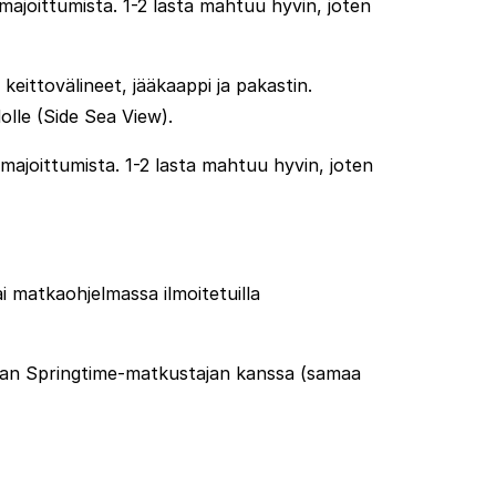
majoittumista. 1-2 lasta mahtuu hyvin, joten
eittovälineet, jääkaappi ja pakastin.
olle (Side Sea View).
majoittumista. 1-2 lasta mahtuu hyvin, joten
ai matkaohjelmassa ilmoitetuilla
avan Springtime-matkustajan kanssa (samaa