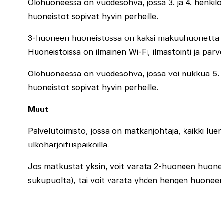
Olohuoneessa on vuodesohva, jossa 3. ja 4. henkilö
huoneistot sopivat hyvin perheille.
3-huoneen huoneistossa on kaksi makuuhuonetta ja y
Huoneistoissa on ilmainen Wi-Fi, ilmastointi ja par
Olohuoneessa on vuodesohva, jossa voi nukkua 5. ja
huoneistot sopivat hyvin perheille.
Muut
Palvelutoimisto, jossa on matkanjohtaja, kaikki luen
ulkoharjoituspaikoilla.
Jos matkustat yksin, voit varata 2-huoneen huonei
sukupuolta), tai voit varata yhden hengen huonee