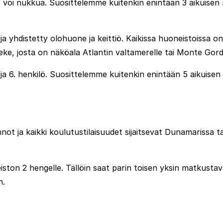
 voi nukkua. Suosittelemme kuitenkin enintään 3 aikuisen 
hdistetty olohuone ja keittiö. Kaikissa huoneistoissa on k
veke, josta on näköala Atlantin valtamerelle tai Monte Gord
 6. henkilö. Suosittelemme kuitenkin enintään 5 aikuisen 
not ja kaikki koulutustilaisuudet sijaitsevat Dunamarissa t
ston 2 hengelle. Tällöin saat parin toisen yksin matkust
n.