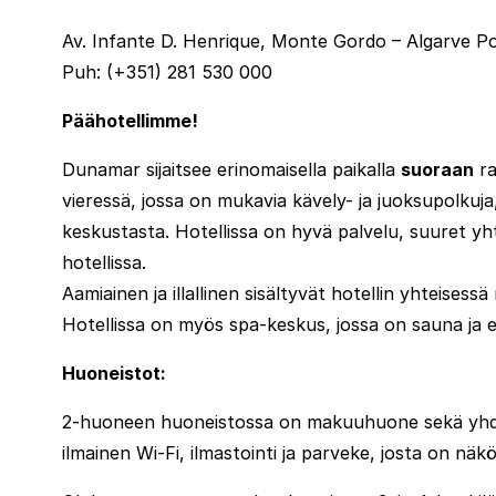
Av. Infante D. Henrique, Monte Gordo – Algarve Po
Puh: (+351) 281 530 000
Päähotellimme!
Dunamar sijaitsee erinomaisella paikalla
suoraan
ra
vieressä, jossa on mukavia kävely- ja juoksupolku
keskustasta. Hotellissa on hyvä palvelu, suuret yhtei
hotellissa.
Aamiainen ja illallinen sisältyvät hotellin yhteisess
Hotellissa on myös spa-keskus, jossa on sauna ja eri
Huoneistot:
2-huoneen huoneistossa on makuuhuone sekä yhdiste
ilmainen Wi-Fi, ilmastointi ja parveke, josta on näk