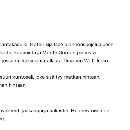
rantakadulle. Hotelli sijaitsee luonnonsuojelualueen
loista, kaupoista ja Monte Gordon pienestä
i, jossa on kaksi uima-allasta. Ilmainen Wi-Fi koko
ä suuri kuntosali, joka sisältyy matkan hintaan.
oman hintaan.
välineet, jääkaappi ja pakastin. Huoneistoissa on
w).