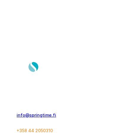
Springtime Travel Finland Oy
Kolmas Linja 21 C 60
00530, Helsinki
info@springtime.fi
+358 44 2050310