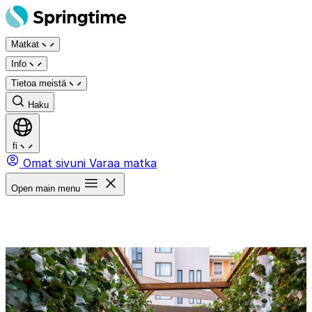
Siirry
sisältöön
Matkat
Info
Tietoa meistä
Haku
fi
Omat sivuni
Varaa matka
Open main menu