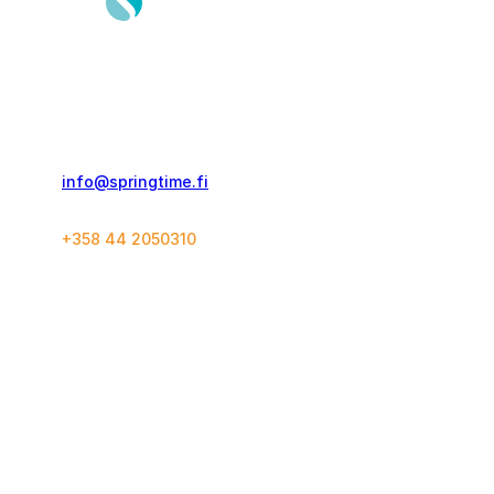
Springtime Travel Finland Oy
Kolmas Linja 21 C 60
00530, Helsinki
info@springtime.fi
+358 44 2050310
Yhteystiedot
Konseptit
Matkustustakuu
Juoksumatkat
Varausehdot
World Marathon Majors
SuperHalfs
European Marathon Classics