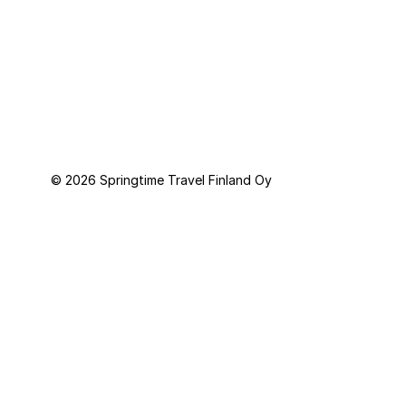
Springtime Travel Finland Oy toimii Springtime Resor AB:n (Ruotsi)
järjestämien pakettimatkojen välittäjänä. Matkatakuun tarjoaa
Kammarkollegiet.
© 2026 Springtime Travel Finland Oy