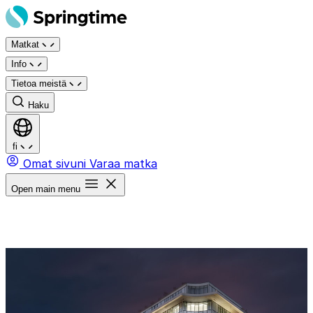
Siirry
sisältöön
Matkat
Info
Tietoa meistä
Haku
fi
Omat sivuni
Varaa matka
Open main menu