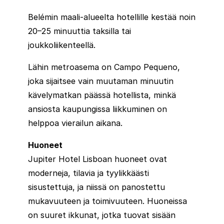
Belémin maali-alueelta hotellille kestää noin
20–25 minuuttia taksilla tai
joukkoliikenteellä.
Lähin metroasema on Campo Pequeno,
joka sijaitsee vain muutaman minuutin
kävelymatkan päässä hotellista, minkä
ansiosta kaupungissa liikkuminen on
helppoa vierailun aikana.
Huoneet
Jupiter Hotel Lisboan huoneet ovat
moderneja, tilavia ja tyylikkäästi
sisustettuja, ja niissä on panostettu
mukavuuteen ja toimivuuteen. Huoneissa
on suuret ikkunat, jotka tuovat sisään