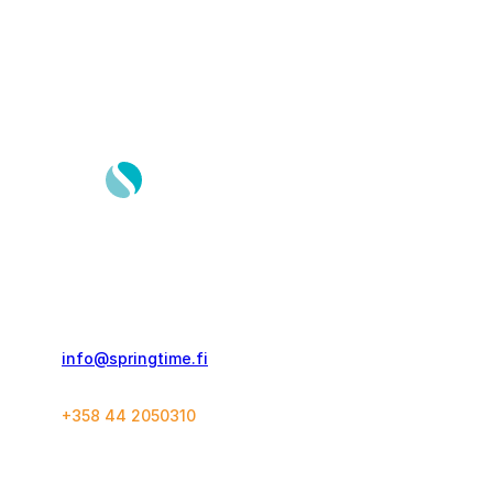
Springtime Travel Finland Oy
Kolmas Linja 21 C 60
00530, Helsinki
info@springtime.fi
+358 44 2050310