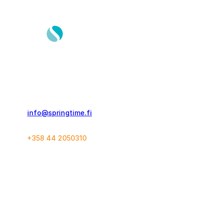
Springtime Travel Finland Oy
Kolmas Linja 21 C 60
00530, Helsinki
info@springtime.fi
+358 44 2050310