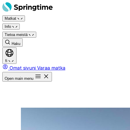
Siirry
sisältöön
Matkat
Info
Tietoa meistä
Haku
fi
Omat sivuni
Varaa matka
Open main menu