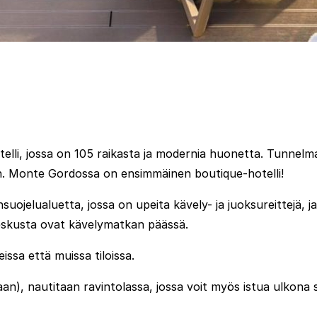
telli, jossa on 105 raikasta ja modernia huonetta. Tunnelm
iin. Monte Gordossa on ensimmäinen boutique-hotelli!
onsuojelualuetta, jossa on upeita kävely- ja juoksureittejä,
keskusta ovat kävelymatkan päässä.
issa että muissa tiloissa.
taan), nautitaan ravintolassa, jossa voit myös istua ulkona 