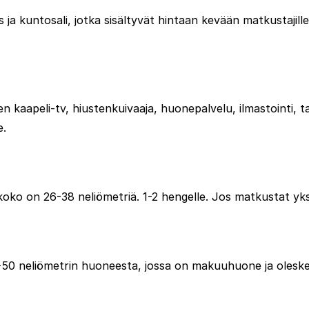
s ja kuntosali, jotka sisältyvät hintaan kevään matkustajill
aapeli-tv, hiustenkuivaaja, huonepalvelu, ilmastointi, tall
e.
koko on 26-38 neliömetriä. 1-2 hengelle. Jos matkustat y
50 neliömetrin huoneesta, jossa on makuuhuone ja oleskeluti