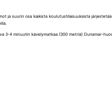
ot ja suurin osa kaikista koulutustilaisuuksista järjestet
lla.
ava 3-4 minuutin kävelymatkaa (300 metriä) Dunamar-huonei