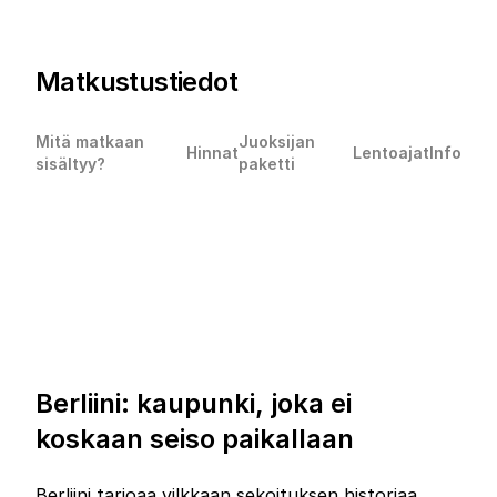
Matkustustiedot
Mitä matkaan
Juoksijan
Hinnat
Lentoajat
Info
sisältyy?
paketti
Berliini: kaupunki, joka ei
koskaan seiso paikallaan
Berliini tarjoaa vilkkaan sekoituksen historiaa,