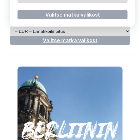
Valitse matka valikost
Valitse matka
Valitse matka valikost
berliinin