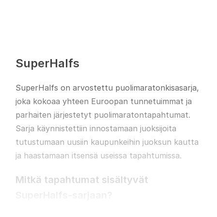
Lue lisää
SuperHalfs
SuperHalfs on arvostettu puolimaratonkisasarja,
joka kokoaa yhteen Euroopan tunnetuimmat ja
Joka kevät Berliini muuttuu jättimäiseksi
parhaiten järjestetyt puolimaratontapahtumat.
juoksuareenaksi, kun puolimaraton valtaa
Sarja käynnistettiin innostamaan juoksijoita
kaupungin sydämen. Alexanderplatzilta alkava
tutustumaan uusiin kaupunkeihin juoksun kautta
reitti kulkee Berliinin ikonisimpien nähtävyyksien
ja haastamaan itsensä useissa tapahtumissa.
läpi – Brandenburgin portista ja Voiton pylväästä
Kurfürstendammille ja Berliinin tuomiokirkolle
Mitkä tapahtumat sisältyvät
saakka. Tasainen ja nopea reitti houkuttelee sekä
SuperHalfs-sarjaan?
ennätyksiä jahtaavia eliittijuoksijoita että
harrastajia, jotka haluavat kokea kaupungin
Lue lisää