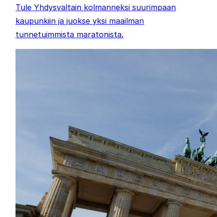
Tule Yhdysvaltain kolmanneksi suurimpaan
kaupunkiin ja juokse yksi maailman
tunnetuimmista maratonista.