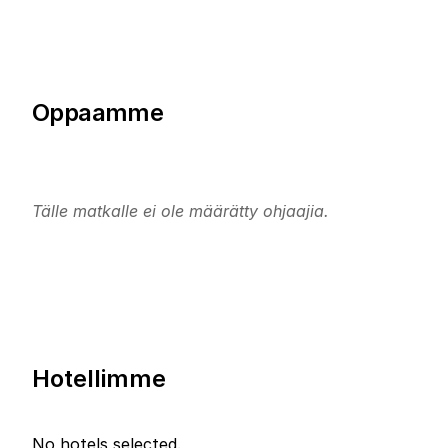
Lisätietoja on osoitteessa
superhalfs.com.
Oppaamme
Tälle matkalle ei ole määrätty ohjaajia.
Hotellimme
No hotels selected.