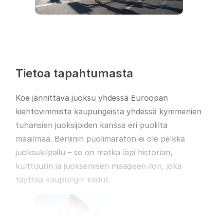
Tietoa tapahtumasta
Koe jännittävä juoksu yhdessä Euroopan
kiehtovimmista kaupungeista yhdessä kymmenien
tuhansien juoksijoiden kanssa eri puolilta
maailmaa. Berliinin puolimaraton ei ole pelkkä
juoksukilpailu – se on matka läpi historian,
kulttuurin ja juoksemisen maagisen ilon, joka
täyttää kaupungin kadut.