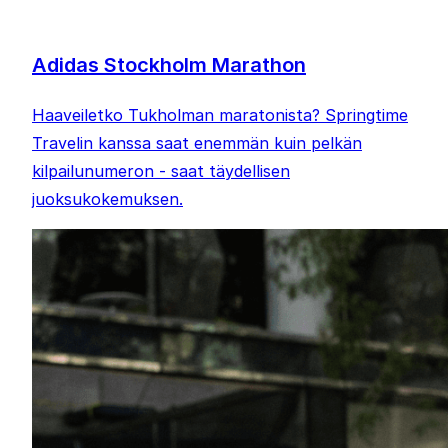
Adidas Stockholm Marathon
Haaveiletko Tukholman maratonista? Springtime
Travelin kanssa saat enemmän kuin pelkän
kilpailunumeron - saat täydellisen
juoksukokemuksen.