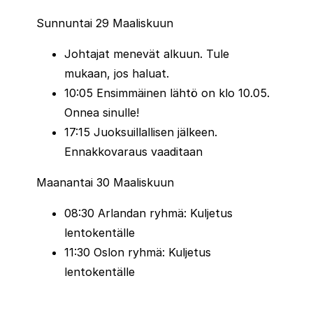
Miksi osallistua SuperHalfs-sarjaan?
Sunnuntai 29 Maaliskuun
Tutustu Euroopan kauneimpiin
Johtajat menevät alkuun. Tule
kaupunkeihin
juoksun kautta.
mukaan, jos haluat.
Aseta pitkän aikavälin juoksutavoite
ja
10:05 Ensimmäinen lähtö on klo 10.05.
haasta itseäsi vuosi toisensa jälkeen.
Onnea sinulle!
Nauti huippuluokan tapahtumista
, joissa on
17:15 Juoksuillallisen jälkeen.
hyvin järjestetyt reitit ja hieno tunnelma.
Ennakkovaraus vaaditaan
SuperHalfs on täydellinen tilaisuus juoksijoille,
Maanantai 30 Maaliskuun
jotka haluavat yhdistää matkailun, kulttuurin ja
juoksuhaasteen Euroopan ikonisimmilla
08:30 Arlandan ryhmä: Kuljetus
puolimaratoneilla.
lentokentälle
11:30 Oslon ryhmä: Kuljetus
Jos haluat täydentää SuperHalfs-sarjaasi, sinulla
lentokentälle
on
oltava SuperHalfs-passi.
Käytäthän tätä
passin numeroa