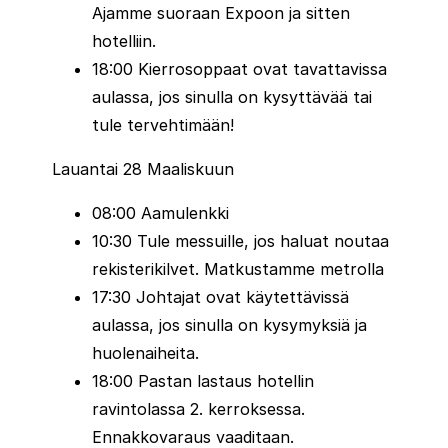
Ajamme suoraan Expoon ja sitten
Cardiffin puolimaraton
(UK) –
hotelliin.
Maisemallinen reitti Walesin pääkaupungin
18:00 Kierrosoppaat ovat tavattavissa
läpi. Tunnettu suurista kannustusjoukoista
aulassa, jos sinulla on kysyttävää tai
ja historiallisista nähtävyyksistä.
tule tervehtimään!
Miten sarja toimii?
Lauantai 28 Maaliskuun
Hanki SuperHalfs-passi
: Kun rekisteröidyt
08:00 Aamulenkki
ensimmäiseen kilpailuun, saat digitaalisen
10:30 Tule messuille, jos haluat noutaa
passin, johon tapahtumasti kirjataan.
rekisterikilvet. Matkustamme metrolla
Suorita kaikki kuusi kilpailua
: Sinulla on
17:30 Johtajat ovat käytettävissä
rajattomasti aikaa suorittaa sarja loppuun.
aulassa, jos sinulla on kysymyksiä ja
Ryhdy superjuoksijaksi
: Kun suoritat kaikki
huolenaiheita.
kuusi kilpailua, saat erityisen sertifikaatin ja
18:00 Pastan lastaus hotellin
paikan SuperHalfs Hall of Fameen.
ravintolassa 2. kerroksessa.
Ennakkovaraus vaaditaan.