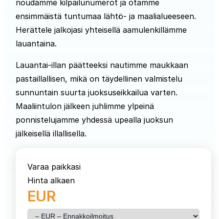
noudamme kilpailunumerot ja otamme
ensimmäistä tuntumaa lähtö- ja maalialueeseen.
Herättele jalkojasi yhteisellä aamulenkillämme
lauantaina.
Lauantai-illan päätteeksi nautimme maukkaan
pastaillallisen, mikä on täydellinen valmistelu
sunnuntain suurta juoksuseikkailua varten.
Maaliintulon jälkeen juhlimme ylpeinä
ponnistelujamme yhdessä upealla juoksun
jälkeisellä illallisella.
Varaa paikkasi
Hinta alkaen
EUR
Valitse matka