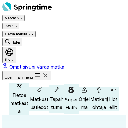
Siirry
sisältöön
Matkat
Info
Tietoa meistä
Haku
fi
Omat sivuni
Varaa matka
Open main menu
Tietoa
Matkust
Tapah
Ohjel
Matkanj
Hot
Super
matkast
ustiedot
tuma
ma
ohtaja
ellit
Halfs
a