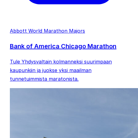
Abbott World Marathon Majors
Bank of America Chicago Marathon
Tule Yhdysvaltain kolmanneksi suurimpaan
kaupunkiin ja juokse yksi maailman
tunnetuimmista maratonista.