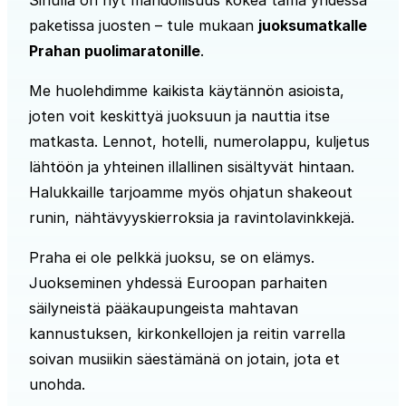
paketissa juosten – tule mukaan
juoksumatkalle
Prahan puolimaratonille
.
Me huolehdimme kaikista käytännön asioista,
joten voit keskittyä juoksuun ja nauttia itse
matkasta. Lennot, hotelli, numerolappu, kuljetus
lähtöön ja yhteinen illallinen sisältyvät hintaan.
Halukkaille tarjoamme myös ohjatun shakeout
runin, nähtävyyskierroksia ja ravintolavinkkejä.
Praha ei ole pelkkä juoksu, se on elämys.
Juokseminen yhdessä Euroopan parhaiten
säilyneistä pääkaupungeista mahtavan
kannustuksen, kirkonkellojen ja reitin varrella
soivan musiikin säestämänä on jotain, jota et
unohda.