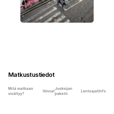
Matkustustiedot
Mitä matkaan
Juoksijan
Hinnat
Lentoajat
Info
sisältyy?
paketti