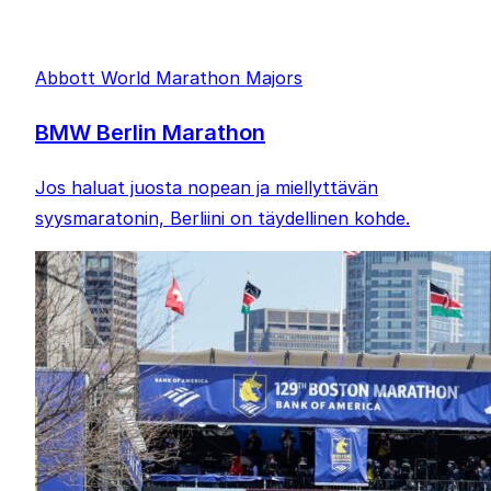
Abbott World Marathon Majors
BMW Berlin Marathon
Jos haluat juosta nopean ja miellyttävän
syysmaratonin, Berliini on täydellinen kohde.