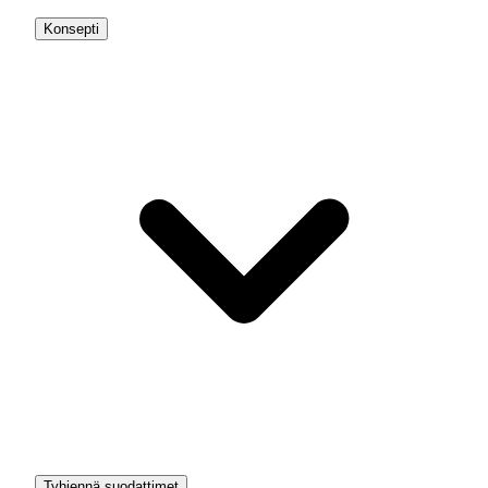
Konsepti
Tyhjennä suodattimet