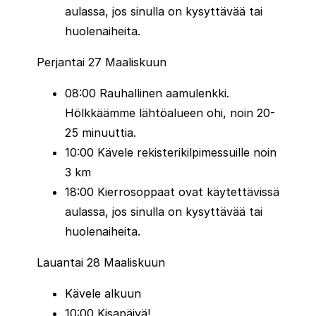
ole vain juoksu – se on täydellinen
aulassa, jos sinulla on kysyttävää tai
viikonloppuelämys. Jahtasitpa uutta ennätystä
huolenaiheita.
tai nautit vain puolimaratonin juoksusta yhdessä
Perjantai 27 Maaliskuun
Euroopan inspiroivimmista puolimaratoneista,
Praha tarjoaa muistoja, jotka säilyvät pitkään
08:00 Rauhallinen aamulenkki.
maaliviivan jälkeen.
Hölkkäämme lähtöalueen ohi, noin 20-
25 minuuttia.
10:00 Kävele rekisterikilpimessuille noin
3 km
18:00 Kierrosoppaat ovat käytettävissä
aulassa, jos sinulla on kysyttävää tai
huolenaiheita.
Lauantai 28 Maaliskuun
Kävele alkuun
10:00 Kisapäivä!