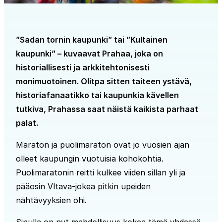
”Sadan tornin kaupunki” tai ”Kultainen
kaupunki” – kuvaavat Prahaa, joka on
historiallisesti ja arkkitehtonisesti
monimuotoinen. Olitpa sitten taiteen ystävä,
historiafanaatikko tai kaupunkia kävellen
tutkiva, Prahassa saat näistä kaikista parhaat
palat.
Maraton ja puolimaraton ovat jo vuosien ajan
olleet kaupungin vuotuisia kohokohtia.
Puolimaratonin reitti kulkee viiden sillan yli ja
pääosin Vltava-jokea pitkin upeiden
nähtävyyksien ohi.
Sinulla on nyt mahdollisuus kokea tämä yhdessä