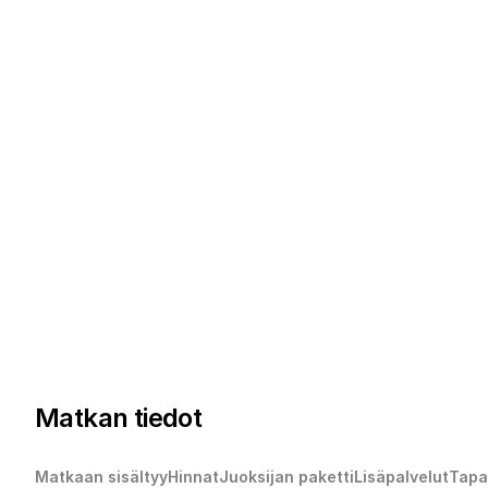
Matkan tiedot
Matkaan sisältyy
Hinnat
Juoksijan paketti
Lisäpalvelut
Tapa