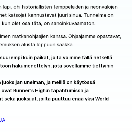
läpi, ohi historiallisten temppeleiden ja neonvalojen
nnet katsojat kannustavat juuri sinua. Tunnelma on
e, kun olet osa tätä, on sanoinkuvaamaton.
men matkanohjaajien kanssa. Ohjaajamme opastavat,
kokemuksen alusta loppuun saakka.
uurempi kuin paikat, joita voimme tällä hetkellä
töön hakumenettelyn, jota sovellamme tiettyihin
uoksijan unelman, ja meillä on käytössä
la ovat Runner’s High:n tapahtumissa ja
sekä juoksijat, joilta puuttuu enää yksi World
JA