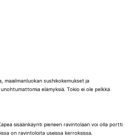
gia, maailmanluokan sushikokemukset ja
a unohtumattomia elämyksiä. Tokio ei ole pelkkä
apea sisäänkäynti pieneen ravintolaan voi olla portti
sa on ravintoloita useissa kerroksissa.