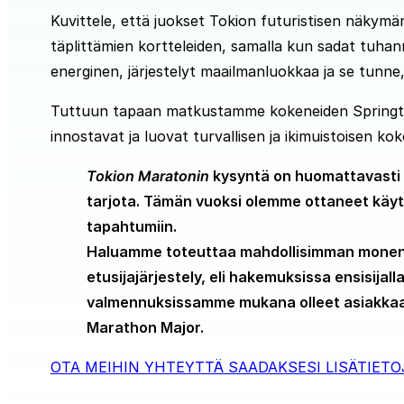
Kuvittele, että juokset Tokion futuristisen näkymän 
täplittämien kortteleiden, samalla kun sadat tuha
energinen, järjestelyt maailmanluokkaa ja se tunn
Tuttuun tapaan matkustamme kokeneiden Springti
innostavat ja luovat turvallisen ja ikimuistoisen 
Tokion Maratonin
kysyntä on huomattavasti s
tarjota. Tämän vuoksi olemme ottaneet käyt
tapahtumiin.
Haluamme toteuttaa mahdollisimman monen j
etusijajärjestely, eli hakemuksissa ensisijal
valmennuksissamme mukana olleet asiakkaat 
Marathon Major.
OTA MEIHIN YHTEYTTÄ SAADAKSESI LISÄTIETO