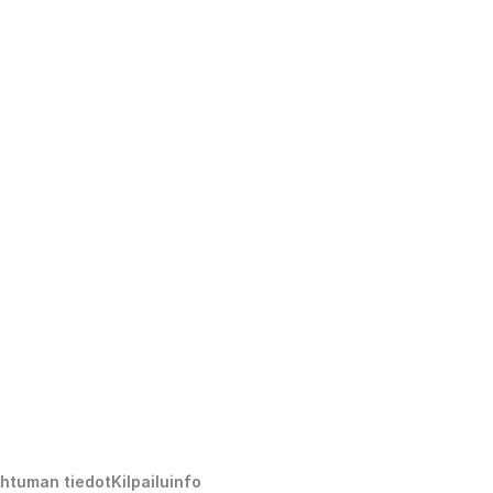
htuman tiedot
Kilpailuinfo