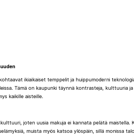
isuuden
 kohtaavat ikiaikaiset temppelit ja huippumoderni teknolo
leissa. Tämä on kaupunki täynnä kontrasteja, kulttuuria j
 kaikille aisteille.
ulttuuri, joten uusia makuja ei kannata pelätä maistella. K
myksiä, muista myös katsoa ylöspäin, sillä monissa talois