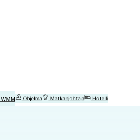
Ohjelma
Matkanjohtaja
Hotelli
t WMM