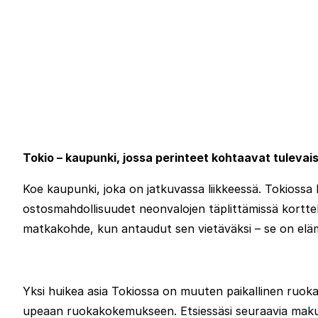
Tokio – kaupunki, jossa perinteet kohtaavat tuleva
Koe kaupunki, joka on jatkuvassa liikkeessä. Tokiossa
ostosmahdollisuudet neonvalojen täplittämissä kortte
matkakohde, kun antaudut sen vietäväksi – se on elämys
Yksi huikea asia Tokiossa on muuten paikallinen ruokak
upeaan ruokakokemukseen. Etsiessäsi seuraavia makuelä