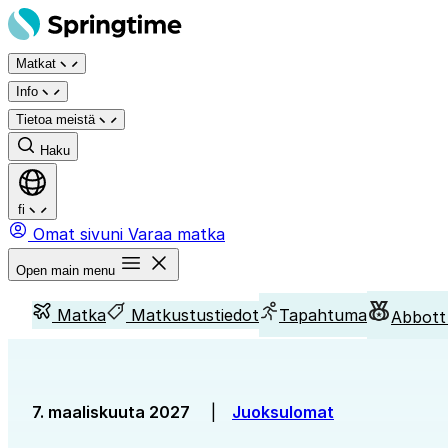
Siirry
sisältöön
Matkat
Info
Tietoa meistä
Haku
fi
Omat sivuni
Varaa matka
Open main menu
Matka
Matkustustiedot
Tapahtuma
Abbot
7. maaliskuuta 2027
|
Juoksulomat