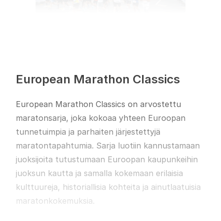
Lue lisää
Lähtö ja maali sijaitsevat keskeisellä paikalla
Kulttuuri- ja tiedepalatsissa, joten sekä
European Marathon Classics
juoksijoiden että kannustajien on helppo nauttia
kaupungin tunnelmasta. Reitti kulkee
European Marathon Classics on arvostettu
vanhankaupungin ja sen viehättävien aukioiden ja
maratonsarja, joka kokoaa yhteen Euroopan
mukulakivikatujen halki, Veiksel-joen yli ja leveillä
tunnetuimpia ja parhaiten järjestettyjä
bulevardeilla, joita reunustavat tuhansien
maratontapahtumia. Sarja luotiin kannustamaan
katsojien kannustukset.
juoksijoita tutustumaan Euroopan kaupunkeihin
Juoksun aikana ohitat sekä vehreitä puistoja että
juoksun kautta ja samalla kokemaan erilaisia
kaupungin tunnetuimpia maamerkkejä, mikä
kulttuureja, historiallisia kohteita ja ainutlaatuisia
tarjoaa yhdistelmän nähtävyyksiä ja juoksun iloa.
maratonkokemuksia.
Suhteellisen tasainen reittiprofiili tekee juoksusta