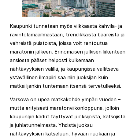
Kaupunki tunnetaan myös vilkkaasta kahvila- ja
ravintolamaailmastaan, trendikkäistä baareista ja
vehreistä puistoista, joissa voit rentoutua
maratonin jälkeen. Erinomaisen julkisen liikenteen
ansiosta pääset helposti kulkemaan
nähtävyyksien välillä, ja kaupungissa vallitseva
ystävällinen ilmapiiri saa niin juoksijan kuin
matkailijankin tuntemaan itsensä tervetulleeksi.
Varsova on upea matkakohde ympäri vuoden –
mutta erityisesti maratonviikonloppuna, jolloin
kaupungin kadut täyttyvät juoksijoista, katsojista
ja juhlatunnelmasta. Yhdistä juoksu
nähtävyyksien katseluun, hyvään ruokaan ja