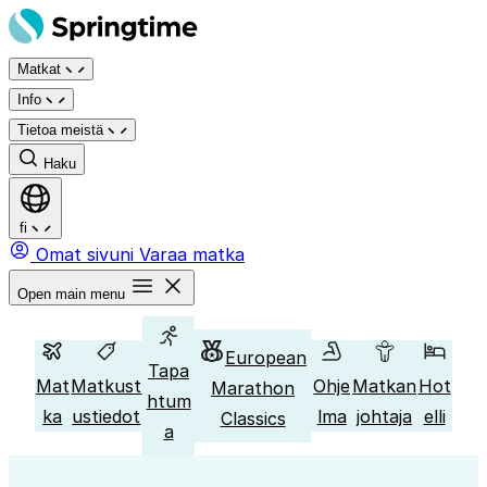
Siirry
sisältöön
Matkat
Info
Tietoa meistä
Haku
fi
Omat sivuni
Varaa matka
Open main menu
European
Tapa
Mat
Matkust
Ohje
Matkan
Hot
Marathon
htum
ka
ustiedot
lma
johtaja
elli
Classics
a