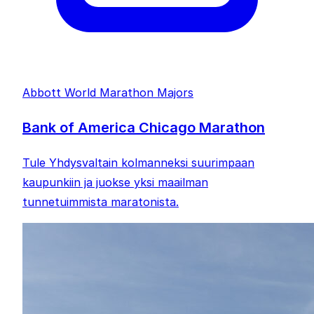
Abbott World Marathon Majors
Bank of America Chicago Marathon
Tule Yhdysvaltain kolmanneksi suurimpaan
kaupunkiin ja juokse yksi maailman
tunnetuimmista maratonista.