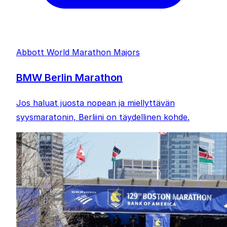
Abbott World Marathon Majors
BMW Berlin Marathon
Jos haluat juosta nopean ja miellyttävän
syysmaratonin, Berliini on täydellinen kohde.