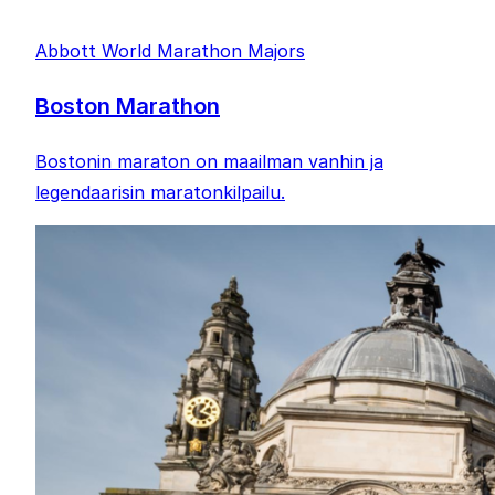
Abbott World Marathon Majors
Boston Marathon
Bostonin maraton on maailman vanhin ja
legendaarisin maratonkilpailu.