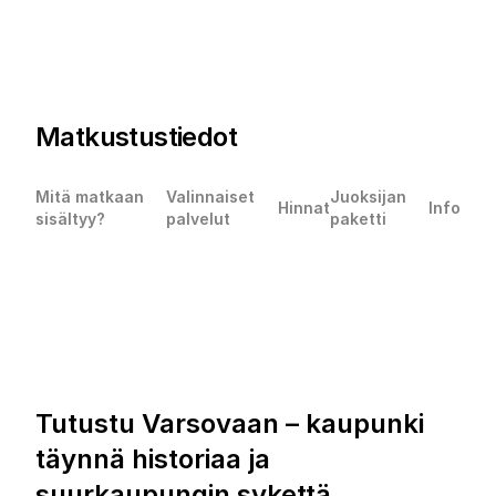
Matkustustiedot
Mitä matkaan
Valinnaiset
Juoksijan
Hinnat
Info
sisältyy?
palvelut
paketti
Tutustu Varsovaan – kaupunki
täynnä historiaa ja
suurkaupungin sykettä