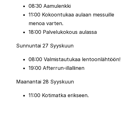
08:30 Aamulenkki
Zurich Rock ’n’ Roll Running Series Madrid
11:00 Kokoontukaa aulaan messuille
(Espanja)
– Energinen juoksu Espanjan
menoa varten.
vilkkaassa pääkaupungissa.
18:00 Palvelukokous aulassa
Copenhagen Marathon
(Tanska)
– Nopea
ja katsojaystävällinen reitti Kööpenhaminan
Sunnuntai 27 Syyskuun
viehättävien kaupunginosien läpi.
Warsaw Marathon
08:00 Valmistautukaa lentoonlähtöön!
(Puola
) – Moderni
maraton, jossa taustalla on vahva
19:00 Afterrun-illallinen
juoksukulttuuri ja reitti kulkee historiallissa
Maanantai 28 Syyskuun
ympäristössä.
EDP Lisbon Marathon
(Portugali)
–
11:00 Kotimatka erikseen.
Maisemallinen reitti Atlantin rannikkoa ja
Tajo-jokea pitkin.
Mainova Frankfurt Marathon
(Saksa)
–
Yksi Euroopan nopeimmista maratoneista,
jossa on näyttävä maalialue.