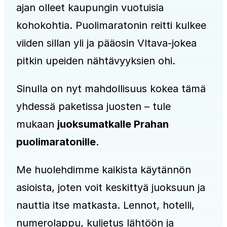
ajan olleet kaupungin vuotuisia
kohokohtia. Puolimaratonin reitti kulkee
viiden sillan yli ja pääosin Vltava-jokea
pitkin upeiden nähtävyyksien ohi.
Sinulla on nyt mahdollisuus kokea tämä
yhdessä paketissa juosten – tule
mukaan
juoksumatkalle Prahan
puolimaratonille
.
Me huolehdimme kaikista käytännön
asioista, joten voit keskittyä juoksuun ja
nauttia itse matkasta. Lennot, hotelli,
numerolappu, kuljetus lähtöön ja