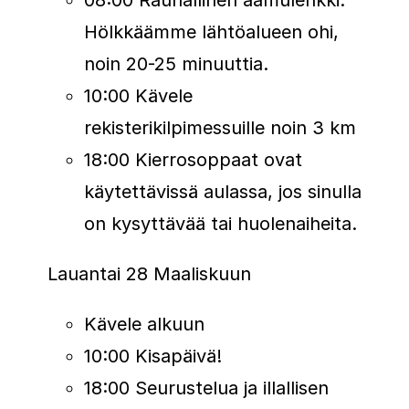
juoksusta yhdessä Euroopan
Hölkkäämme lähtöalueen ohi,
inspiroivimmista puolimaratoneista,
noin 20-25 minuuttia.
Praha tarjoaa muistoja, jotka säilyvät
10:00 Kävele
pitkään maaliviivan jälkeen.
rekisterikilpimessuille noin 3 km
18:00 Kierrosoppaat ovat
käytettävissä aulassa, jos sinulla
on kysyttävää tai huolenaiheita.
Lauantai 28 Maaliskuun
Kävele alkuun
10:00 Kisapäivä!
18:00 Seurustelua ja illallisen