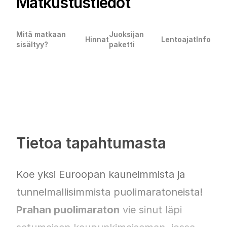
Matkustustiedot
Mitä matkaan
Juoksijan
Hinnat
Lentoajat
Info
sisältyy?
paketti
Tietoa tapahtumasta
Koe yksi Euroopan kauneimmista ja
tunnelmallisimmista puolimaratoneista!
Prahan puolimaraton
vie sinut läpi