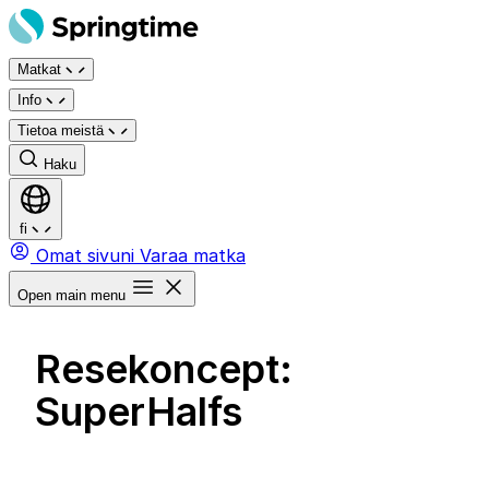
Siirry
sisältöön
Matkat
Info
Tietoa meistä
Haku
fi
Omat sivuni
Varaa matka
Open main menu
Resekoncept:
SuperHalfs