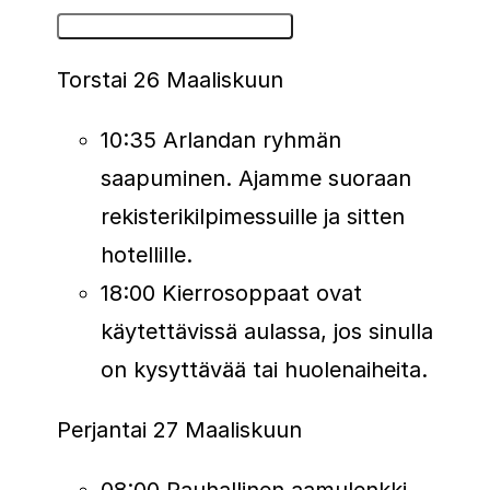
Prahan ikonisia siltoja ja juokset läpi
Yksityiskohtainen ohjelma
kaupunginosien, jotka ovat täynnä
Torstai 26 Maaliskuun
energiaa, musiikkia ja juoksupäivän iloa.
Tämä on reitti, joka on tehty sekä
10:35 Arlandan ryhmän
henkilökohtaisia ennätyksiä että
saapuminen. Ajamme suoraan
puhdasta juoksun nautiskelua varten.
rekisterikilpimessuille ja sitten
hotellille.
Prahan puolimaraton on täydellinen
18:00 Kierrosoppaat ovat
yhdistelmä kulttuuria, vauhtia ja
käytettävissä aulassa, jos sinulla
kaupungin sykettä, eikä se ole vain
on kysyttävää tai huolenaiheita.
juoksu – se on täydellinen
viikonloppuelämys. Jahtasitpa uutta
Perjantai 27 Maaliskuun
ennätystä tai nautit vain puolimaratonin
08:00 Rauhallinen aamulenkki.